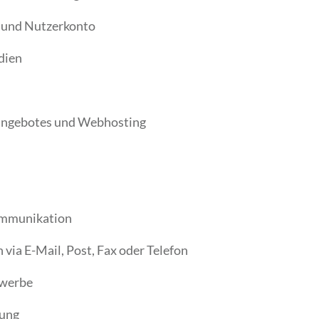
 und Nutzerkonto
dien
eangebotes und Webhosting
ommunikation
ia E-Mail, Post, Fax oder Telefon
ewerbe
rung