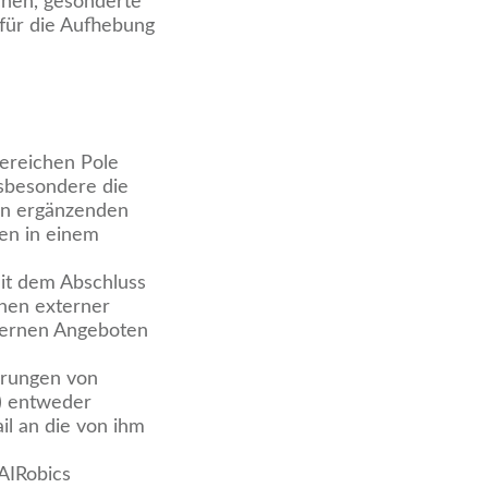
chen, gesonderte
 für die Aufhebung
Bereichen Pole
nsbesondere die
en ergänzenden
gen in einem
Mit dem Abschluss
inen externer
nternen Angeboten
lärungen von
) entweder
il an die von ihm
AIRobics