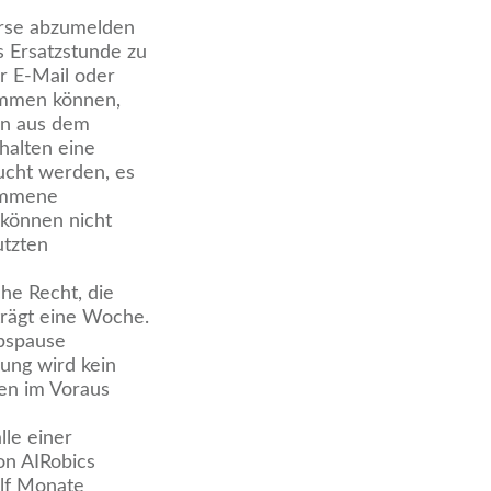
Kurse abzumelden
s Ersatzstunde zu
r E-Mail oder
kommen können,
en aus dem
halten eine
ucht werden, es
nommene
 können nicht
utzten
che Recht, die
trägt eine Woche.
ubspause
ung wird kein
en im Voraus
lle einer
on AIRobics
ölf Monate