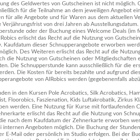
hlung des Geldwertes von Gutscheinen ist nicht möglich.
ießlich für die Teilnahme an dem jeweiligen Angebot ei
n für alle Angebote und für Waren aus dem aktuellen V
he Verjährungsfrist von drei Jahren ab Ausstellungsdatum.
pperstunde oder der Buchung eines Welcome Deals (im f
obics erlischt das Recht auf die Nutzung von Gutschei
zw. Kaufdatum dieser Schnupperangebote erworben werd
t möglich. Des Weiteren erlischt das Recht auf die Nutzun
h die Nutzung von Gutscheinen oder Mitgliedschaften e
ten. Die Schnupperstunde kann ausschließlich für die er
den. Die Kosten für bereits bezahlte und aufgrund die
perangebote von AIRobics werden (gegebenenfalls abzüg
nden in den Kursen Pole Acrobatics, Silk Acrobatics, Ha
st, Floorobics, Faszienation, Kids Luftakrobatik, Zirkus K
ben werden. Eine Nutzung für Kurse mit fortlaufenden C
ehnerkarte erlischt das Recht auf die Nutzung von Sch
 die nach dem Kaufdatum der Zehnerkarte erworben wer
 bei internen Angeboten möglich. Die Buchung der Stunde
r E-Mail oder persönlich im Studio erfolgen. Bei der Bu