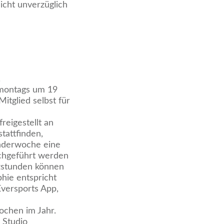
icht unverzüglich
.
 montags um 19
itglied selbst für
reigestellt an
tattfinden,
enderwoche eine
rchgeführt werden
tzstunden können
hie entspricht
versports App,
Wochen im Jahr.
 Studio