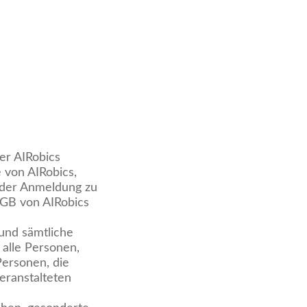
er AIRobics
von AIRobics,
t der Anmeldung zu
AGB von AIRobics
und sämtliche
alle Personen,
Personen, die
eranstalteten