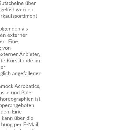
 Gutscheine über
ngelöst werden.
erkaufssortiment
olgenden als
nen externer
en. Eine
g von
xterner Anbieter,
ste Kursstunde im
ser
lich angefallener
mmock Acrobatics,
lasse und Pole
horeographien ist
nupperangeboten
den. Eine
n kann über die
chung per E-Mail