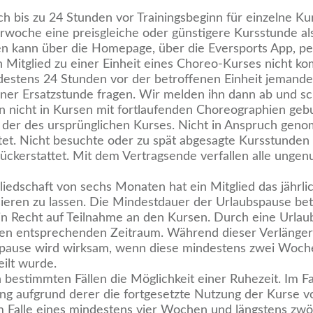
ich bis zu 24 Stunden vor Trainingsbeginn für einzelne 
erwoche eine preisgleiche oder günstigere Kursstunde al
n kann über die Homepage, über die Eversports App, pe
ein Mitglied zu einer Einheit eines Choreo-Kurses nicht 
ndestens 24 Stunden vor der betroffenen Einheit jemand
er Ersatzstunde fragen. Wir melden ihn dann ab und sc
en nicht in Kursen mit fortlaufenden Choreographien geb
t der des ursprünglichen Kurses. Nicht in Anspruch ge
tet. Nicht besuchte oder zu spät abgesagte Kursstunden
ckerstattet. Mit dem Vertragsende verfallen alle ungen
liedschaft von sechs Monaten hat ein Mitglied das jährli
sieren zu lassen. Die Mindestdauer der Urlaubspause be
n Recht auf Teilnahme an den Kursen. Durch eine Urla
 den entsprechenden Zeitraum. Während dieser Verlänger
bspause wird wirksam, wenn diese mindestens zwei Woch
ilt wurde.
bestimmten Fällen die Möglichkeit einer Ruhezeit. Im Fa
g aufgrund derer die fortgesetzte Nutzung der Kurse v
m Falle eines mindestens vier Wochen und längstens zw