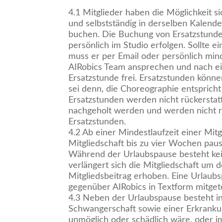
4.1 Mitglieder haben die Möglichkeit s
und selbstständig in derselben Kalend
buchen. Die Buchung von Ersatzstunde
persönlich im Studio erfolgen. Sollte 
muss er per Email oder persönlich mi
AIRobics Team ansprechen und nach ein
Ersatzstunde frei. Ersatzstunden könn
sei denn, die Choreographie entsprich
Ersatzstunden werden nicht rückerstat
nachgeholt werden und werden nicht rü
Ersatzstunden.
4.2 Ab einer Mindestlaufzeit einer Mitg
Mitgliedschaft bis zu vier Wochen pau
Während der Urlaubspause besteht kei
verlängert sich die Mitgliedschaft um
Mitgliedsbeitrag erhoben. Eine Urlau
gegenüber AIRobics in Textform mitgete
4.3 Neben der Urlaubspause besteht in 
Schwangerschaft sowie einer Erkrankun
unmöglich oder schädlich wäre, oder i