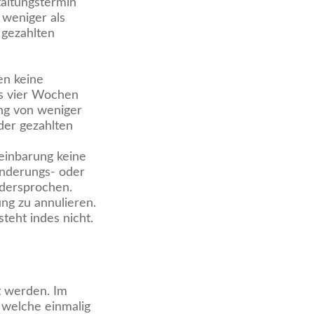
taltungstermin
 weniger als
 gezahlten
en keine
ls vier Wochen
ung von weniger
der gezahlten
einbarung keine
Minderungs- oder
idersprochen.
ng zu annulieren.
teht indes nicht.
t werden. Im
welche einmalig