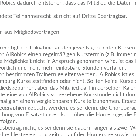
AIRobics dadurch entstehen, dass das Mitglied die Daten n
dete Teilnahmerecht ist nicht auf Dritte übertragbar.
n aus Mitgliedsverträgen
erechtigt zur Teilnahme an den jeweils gebuchten Kursen
 von AIRobics einen regelmäßigen Kurstermin (z.B. immer
e Möglichkeit nicht in Anspruch genommen wird, ist das M
rtlich und nicht mehr einlösbare Stunden verfallen.
on bestimmten Trainern geleitet werden. AIRobics ist es f
burg Kurse stattfinden oder nicht. Sollten keine Kurse s
gliedsgebühren, aber das Mitglied darf in derselben Kal
llte eine von AIRobics vorgesehene Kursstunde nicht du
inmalig an einem vergleichbaren Kurs teilzunehmen. Ersa
reographien gebucht werden, es sei denn, die Choreograp
uchung von Ersatzstunden kann über die Homepage, die E
rfolgen.
dsbeitrag nicht, es sei denn sie dauern länger als zwei 
iduell festgelegt und zeitnah auf der Homepage sowie im