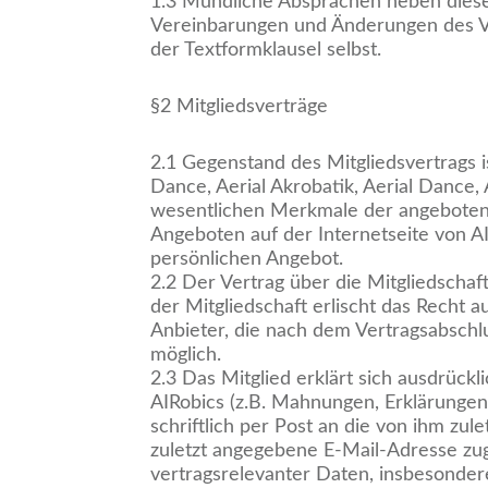
1.3 Mündliche Absprachen neben diesem
Vereinbarungen und Änderungen des Ver
der Textformklausel selbst.
§2 Mitgliedsverträge
2.1 Gegenstand des Mitgliedsvertrags 
Dance, Aerial Akrobatik, Aerial Dance, 
wesentlichen Merkmale der angeboten
Angeboten auf der Internetseite von A
persönlichen Angebot.
2.2 Der Vertrag über die Mitgliedscha
der Mitgliedschaft erlischt das Recht
Anbieter, die nach dem Vertragsabschl
möglich.
2.3 Das Mitglied erklärt sich ausdrück
AIRobics (z.B. Mahnungen, Erklärunge
schriftlich per Post an die von ihm zu
zuletzt angegebene E-Mail-Adresse zug
vertragsrelevanter Daten, insbesonder