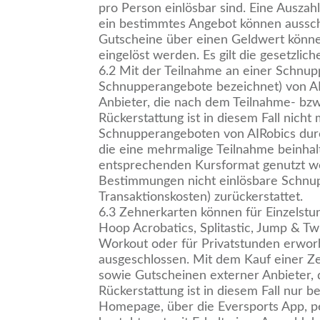
pro Person einlösbar sind. Eine Ausza
ein bestimmtes Angebot können ausschl
Gutscheine über einen Geldwert könne
eingelöst werden. Es gilt die gesetzlic
6.2 Mit der Teilnahme an einer Schnu
Schnupperangebote bezeichnet) von AIR
Anbieter, die nach dem Teilnahme- b
Rückerstattung ist in diesem Fall nich
Schnupperangeboten von AIRobics durc
die eine mehrmalige Teilnahme beinhal
entsprechenden Kursformat genutzt wer
Bestimmungen nicht einlösbare Schnup
Transaktionskosten) zurückerstattet.
6.3 Zehnerkarten können für Einzelstu
Hoop Acrobatics, Splitastic, Jump & Twi
Workout oder für Privatstunden erwor
ausgeschlossen. Mit dem Kauf einer Z
sowie Gutscheinen externer Anbieter,
Rückerstattung ist in diesem Fall nur
Homepage, über die Eversports App, pe