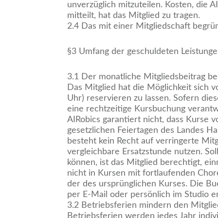
unverzüglich mitzuteilen. Kosten, die 
mitteilt, hat das Mitglied zu tragen.
2.4 Das mit einer Mitgliedschaft begrün
§3 Umfang der geschuldeten Leistunge
3.1 Der monatliche Mitgliedsbeitrag b
Das Mitglied hat die Möglichkeit sich
Uhr) reservieren zu lassen. Sofern dies
eine rechtzeitige Kursbuchung verantwo
AIRobics garantiert nicht, dass Kurse v
gesetzlichen Feiertagen des Landes Ham
besteht kein Recht auf verringerte Mit
vergleichbare Ersatzstunde nutzen. So
können, ist das Mitglied berechtigt, e
nicht in Kursen mit fortlaufenden Cho
der des ursprünglichen Kurses. Die B
per E-Mail oder persönlich im Studio e
3.2 Betriebsferien mindern den Mitglie
Betriebsferien werden jedes Jahr indiv