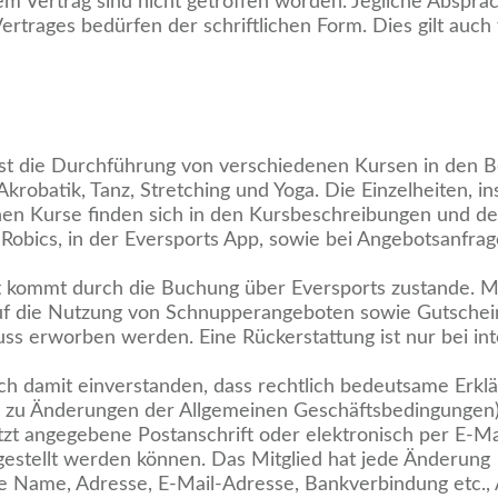
 Vertrag sind nicht getroffen worden. Jegliche Abspra
trages bedürfen der schriftlichen Form. Dies gilt auch
ist die Durchführung von verschiedenen Kursen in den 
Akrobatik, Tanz, Stretching und Yoga. Die Einzelheiten, i
en Kurse finden sich in den Kursbeschreibungen und d
IRobics, in der Eversports App, sowie bei Angebotsanfra
ft kommt durch die Buchung über Eversports zustande. 
 auf die Nutzung von Schnupperangeboten sowie Gutsche
uss erworben werden. Eine Rückerstattung ist nur bei i
lich damit einverstanden, dass rechtlich bedeutsame Erk
n zu Änderungen der Allgemeinen Geschäftsbedingungen
letzt angegebene Postanschrift oder elektronisch per E-Ma
estellt werden können. Das Mitglied hat jede Änderung
e Name, Adresse, E-Mail-Adresse, Bankverbindung etc., 